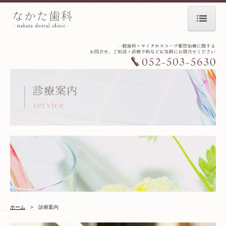
ホーム
お知らせ
初診の方へ
なかた歯科のこだわり
診療案内
根管治療
審美歯科・ホワイトニング
義歯（入れ歯）
ホーム
>
診療案内
歯周病治療