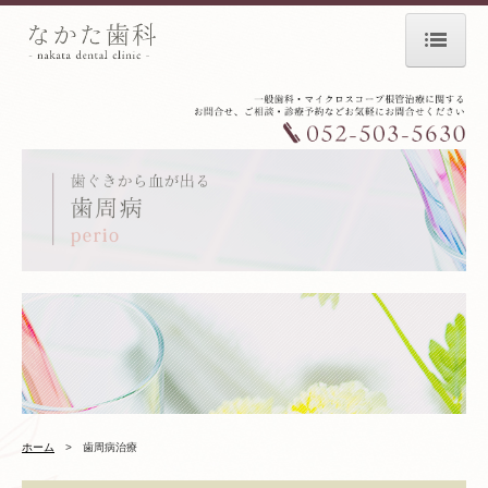
ホーム
お知らせ
初診の方へ
なかた歯科のこだわり
診療案内
根管治療
審美歯科・ホワイトニング
義歯（入れ歯）
ホーム
>
歯周病治療
歯周病治療