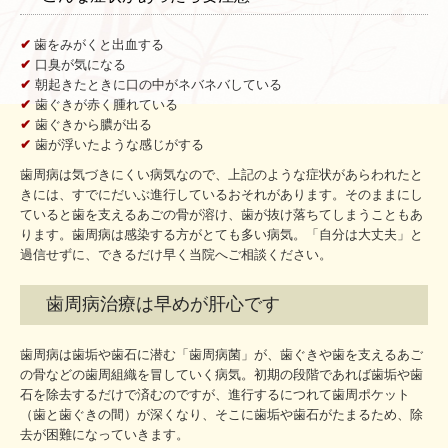
✔
歯をみがくと出血する
✔
口臭が気になる
✔
朝起きたときに口の中がネバネバしている
✔
歯ぐきが赤く腫れている
✔
歯ぐきから膿が出る
✔
歯が浮いたような感じがする
歯周病は気づきにくい病気なので、上記のような症状があらわれたと
きには、すでにだいぶ進行しているおそれがあります。そのままにし
ていると歯を支えるあごの骨が溶け、歯が抜け落ちてしまうこともあ
ります。歯周病は感染する方がとても多い病気。「自分は大丈夫」と
過信せずに、できるだけ早く当院へご相談ください。
歯周病治療は早めが肝心です
歯周病は歯垢や歯石に潜む「歯周病菌」が、歯ぐきや歯を支えるあご
の骨などの歯周組織を冒していく病気。初期の段階であれば歯垢や歯
石を除去するだけで済むのですが、進行するにつれて歯周ポケット
（歯と歯ぐきの間）が深くなり、そこに歯垢や歯石がたまるため、除
去が困難になっていきます。