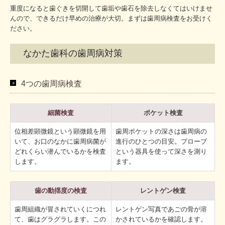
重度になると歯ぐきを切開して歯垢や歯石を除去しなくてはいけませ
んので、できるだけ早めの治療が大切。まずは歯周病検査をお受けく
ださい。
なかた歯科の歯周病対策
4つの歯周病検査
細菌検査
ポケット検査
位相差顕微鏡という顕微鏡を用
歯周ポケットの深さは歯周病の
いて、お口のなかに歯周病菌が
進行のひとつの目安。プローブ
どれくらい潜んでいるかを検査
という器具を使って深さを測り
します。
ます。
歯の動揺度の検査
レントゲン検査
歯周組織が冒されていくにつれ
レントゲン写真であごの骨が溶
て、歯はグラグラします。この
かされているかを確認します。